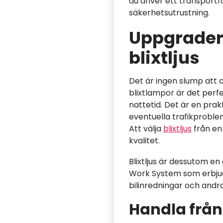
du driver ett transportf
säkerhetsutrustning.
Uppgradera
blixtljus
Det är ingen slump att a
blixtlampor är det perfe
nattetid. Det är en prak
eventuella trafikproble
Att välja
blixtljus
från en
kvalitet.
Blixtljus är dessutom en
Work System som erbjud
bilinredningar och andr
Handla frå