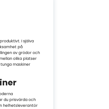
roduktivt. I själva
erksamhet på
dlingen av grödor och
ellan olika platser
a tunga maskiner
iner
moderna
ar du prisvärda och
ken helhetsleverantör