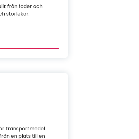
lt från foder och
ch storlekar.
för transportmedel.
ån en plats till en