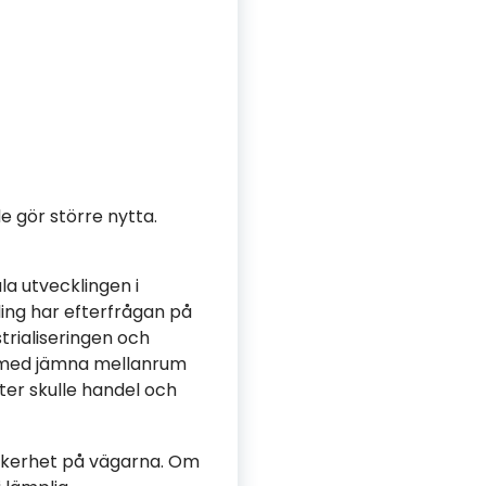
e gör större nytta.
la utvecklingen i
ing har efterfrågan på
trialiseringen och
tt med jämna mellanrum
er skulle handel och
säkerhet på vägarna. Om