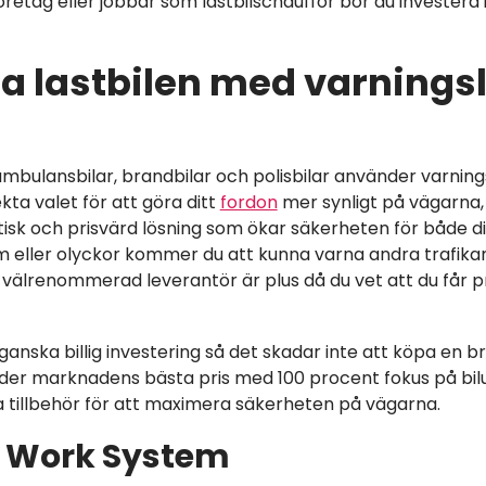
öretag eller jobbar som lastbilschaufför bör du investera 
 lastbilen med varningsl
mbulansbilar, brandbilar och polisbilar använder varnings
kta valet för att göra ditt
fordon
mer synligt på vägarna, 
tisk och prisvärd lösning som ökar säkerheten för både di
m eller olyckor kommer du att kunna varna andra trafika
 välrenommerad leverantör är plus då du vet att du får 
 ganska billig investering så det skadar inte att köpa en b
er marknadens bästa pris med 100 procent fokus på bilu
a tillbehör för att maximera säkerheten på vägarna.
n Work System