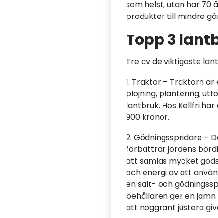
som helst, utan har 70 
produkter till mindre gå
Topp 3 lant
Tre av de viktigaste lan
1. Traktor – Traktorn ä
plöjning, plantering, ut
lantbruk. Hos Kellfri ha
900 kronor.
2. Gödningsspridare – D
förbättrar jordens börd
att samlas mycket gödse
och energi av att använ
en salt- och gödningsspr
behållaren ger en jämn 
att noggrant justera gi