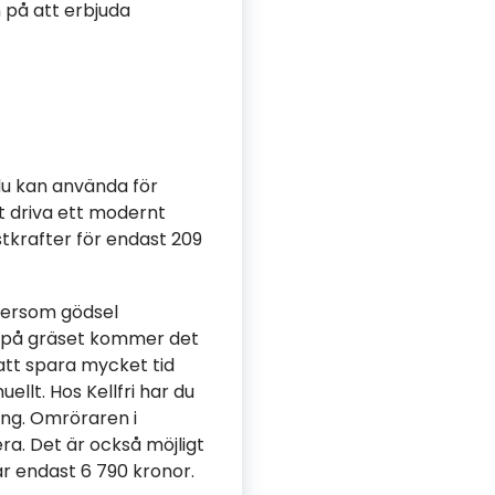
 på att erbjuda
du kan använda för
tt driva ett modernt
stkrafter för endast 209
ftersom gödsel
en på gräset kommer det
att spara mycket tid
llt. Hos Kellfri har du
ling. Omröraren i
ra. Det är också möjligt
är endast 6 790 kronor.