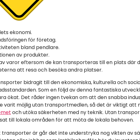
lets ekonomi.
sföringen för företag.
iviteten bland pendlare.
utionen av produkter.
v varor eftersom de kan transporteras till en plats där d
eterna att resa och besöka andra platser.
sporter bidragit till den ekonomiska, kulturella och socia
adsstandarden. Som en följd av denna fantastiska utveckl
ra ökat. Det råder ingen tvekan om att den snabba indus
de varit möjlig utan transportmedlen, så det är viktigt a
emet
och utöka säkerheten med ny teknik. Utan transport
at till lokala områden för att möta de lokala behoven.
t transporter är går det inte understryka nog vikten av 