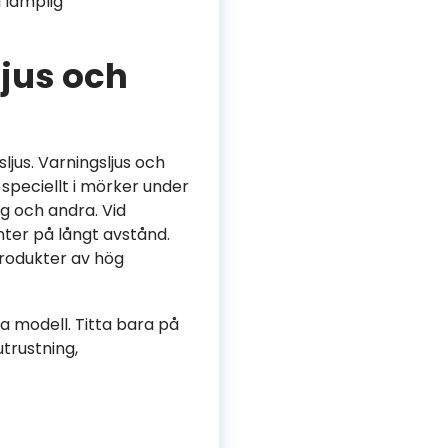
i lämplig
jus och
ljus. Varningsljus och
speciellt i mörker under
g och andra. Vid
nter på långt avstånd.
produkter av hög
ra modell. Titta bara på
trustning,