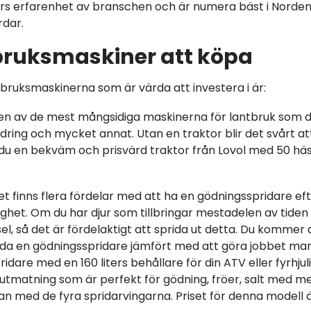
års erfarenhet av branschen och är numera bäst i Norden
rdar.
bruksmaskiner att köpa
tbruksmaskinerna som är värda att investera i är:
r en av de mest mångsidiga maskinerna för lantbruk som 
fodring och mycket annat. Utan en traktor blir det svårt a
r du en bekväm och prisvärd traktor från Lovol med 50 hä
et finns flera fördelar med att ha en gödningsspridare e
ighet. Om du har djur som tillbringar mestadelen av tid
l, så det är fördelaktigt att sprida ut detta. Du kommer 
da en gödningsspridare jämfört med att göra jobbet manue
idare med en 160 liters behållare för din ATV eller fyrhju
utmatning som är perfekt för gödning, fröer, salt med me
van med de fyra spridarvingarna. Priset för denna modell 