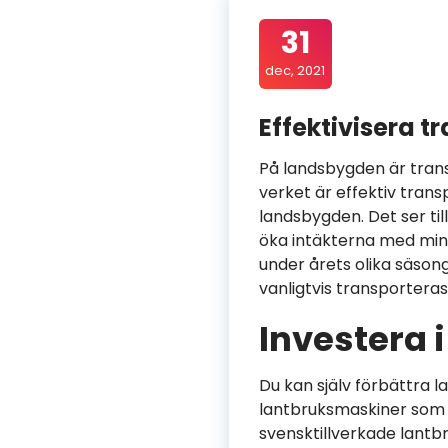
31
dec, 2021
Effektivisera t
På landsbygden är transp
verket är effektiv tran
landsbygden. Det ser til
öka intäkterna med mind
under årets olika säson
vanligtvis transporteras
Investera
Du kan själv förbättra 
lantbruksmaskiner som 
svensktillverkade lantbr