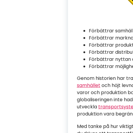
Förbättrar samhäl
Förbättrar marknad
Förbättrar produkt
Förbättrar distrib
Förbättrar nyttan a
Förbättrar möjligh
Genom historien har tran
samhället
och höjt levn
varor och produktion ba
globaliseringen inte ha
utveckla
transportsyst
produktion vara begräns
Med tanke på hur viktig