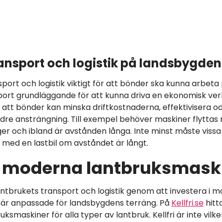
ransport och logistik på landsbygden
ort och logistik viktigt för att bönder ska kunna arbeta p
sport grundläggande för att kunna driva en ekonomisk v
l att bönder kan minska driftkostnaderna, effektivisera o
re ansträngning. Till exempel behöver maskiner flyttas m
ger och ibland är avstånden långa. Inte minst måste viss
 med en lastbil om avståndet är långt.
 i moderna lantbruksmask
lantbrukets transport och logistik genom att investera i 
är anpassade för landsbygdens terräng. På
Kellfri.se
hitt
uksmaskiner för alla typer av lantbruk. Kellfri är inte vil