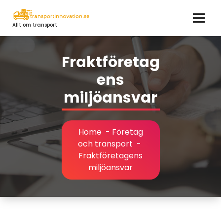
Skip
to
Allt om transport
content
Fraktföretag
ens
miljöansvar
Home
-
Företag
och transport
-
Fraktföretagens
miljöansvar