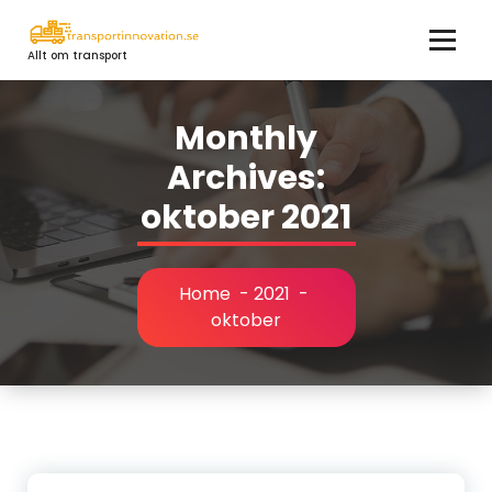
Skip
to
Allt om transport
content
Monthly
Archives:
oktober 2021
Home
-
2021
-
oktober