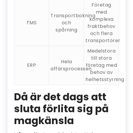
Företag
med
Transportbokning
komplexa
TMS
och
fraktbehov
spårning
och flera
transportörer
Medelstora
till stora
Hela
ERP
företag med
affärsprocessen
behov av
helhetsstyrning
Då är det dags att
sluta förlita sig på
magkänsla