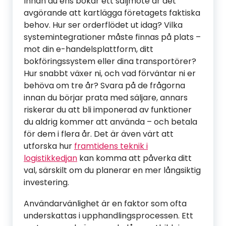
Innan du ens bokar ett säljmöte är det
avgörande att kartlägga företagets faktiska
behov. Hur ser orderflödet ut idag? Vilka
systemintegrationer måste finnas på plats –
mot din e-handelsplattform, ditt
bokföringssystem eller dina transportörer?
Hur snabbt växer ni, och vad förväntar ni er
behöva om tre år? Svara på de frågorna
innan du börjar prata med säljare, annars
riskerar du att bli imponerad av funktioner
du aldrig kommer att använda – och betala
för dem i flera år. Det är även värt att
utforska hur
framtidens teknik i
logistikkedjan
kan komma att påverka ditt
val, särskilt om du planerar en mer långsiktig
investering.
Användarvänlighet är en faktor som ofta
underskattas i upphandlingsprocessen. Ett