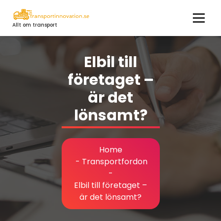
Skip
to
Allt om transport
content
Elbil till
företaget –
är det
lönsamt?
Home
-
Transportfordon
-
Elbil till företaget –
är det lönsamt?