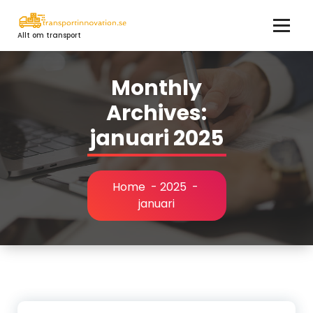
Skip
to
Allt om transport
content
Monthly
Archives:
januari 2025
Home
-
2025
-
januari