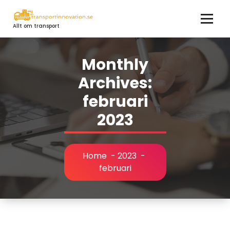
Skip
to
Allt om transport
content
Monthly
Archives:
februari
2023
Home
-
2023
-
februari