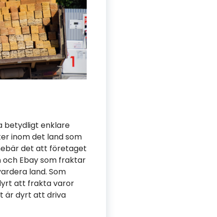
a betydligt enklare
kter inom det land som
nebär det att företaget
on och Ebay som fraktar
 vardera land. Som
yrt att frakta varor
t är dyrt att driva