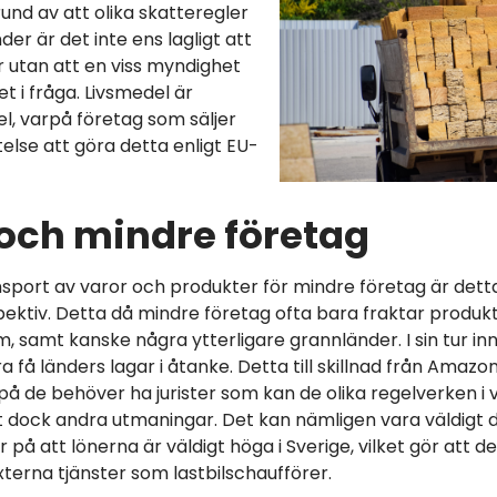
rund av att olika skatteregler
nder är det inte ens lagligt att
or utan att en viss myndighet
t i fråga. Livsmedel är
l, varpå företag som säljer
telse att göra detta enligt EU-
och mindre företag
nsport av varor och produkter för mindre företag är dett
rspektiv. Detta då mindre företag ofta bara fraktar produ
samt kanske några ytterligare grannländer. I sin tur in
 få länders lagar i åtanke. Detta till skillnad från Amaz
rpå de behöver ha jurister som kan de olika regelverken i
t dock andra utmaningar. Det kan nämligen vara väldigt d
på att lönerna är väldigt höga i Sverige, vilket gör att de
terna tjänster som lastbilschaufförer.