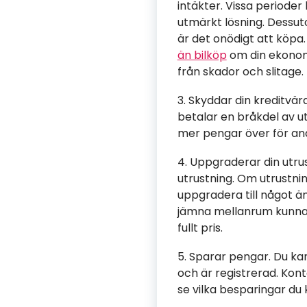
intäkter. Vissa perioder
utmärkt lösning. Dessut
är det onödigt att köpa.
än bilköp
om din ekonom
från skador och slitage.
3. Skyddar din kreditvä
betalar en bråkdel av u
mer pengar över för and
4. Uppgraderar din utrus
utrustning. Om utrustnin
uppgradera till något ä
jämna mellanrum kunna 
fullt pris.
5. Sparar pengar. Du k
och är registrerad. Kont
se vilka besparingar du 