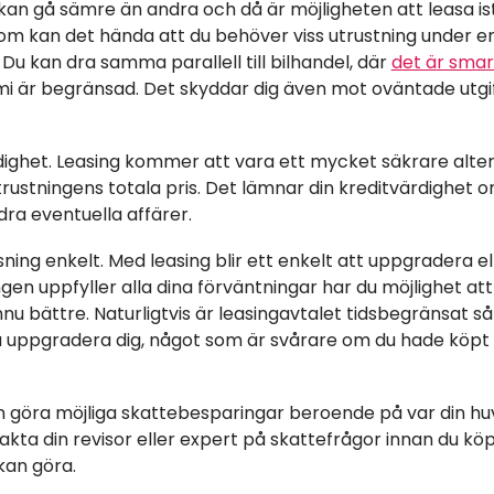
 kan gå sämre än andra och då är möjligheten att leasa ist
om kan det hända att du behöver viss utrustning under e
 Du kan dra samma parallell till bilhandel, där
det är smar
i är begränsad. Det skyddar dig även mot oväntade ut
rdighet. Leasing kommer att vara ett mycket säkrare alte
trustningens totala pris. Det lämnar din kreditvärdighet 
ra eventuella affärer.
ning enkelt. Med leasing blir ett enkelt att uppgradera el
gen uppfyller alla dina förväntningar har du möjlighet att
nnu bättre. Naturligtvis är leasingavtalet tidsbegränsat 
uppgradera dig, något som är svårare om du hade köpt s
an göra möjliga skattebesparingar beroende på var din 
akta din revisor eller expert på skattefrågor innan du köp
kan göra.