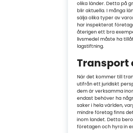
olika länder. Detta på g
blir aktuella. I många lä
sälja olika typer av var
har inspekterat företage
återigen ett bra exempe
livsmedel måste ha tillå
lagstiftning.
Transport 
När det kommer till tra
utifrån ett juridiskt pe
dem är verksamma inom, 
endast behöver ha några
saker i hela världen, va
mindre företag finns de
inom landet. Detta beror 
företagen och hyra in ex