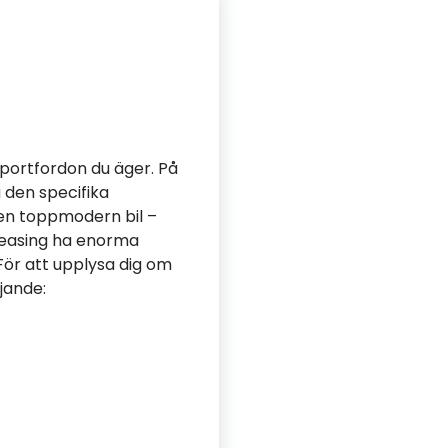
nsportfordon du äger. På
 den specifika
 en toppmodern bil –
 leasing ha enorma
 För att upplysa dig om
jande: