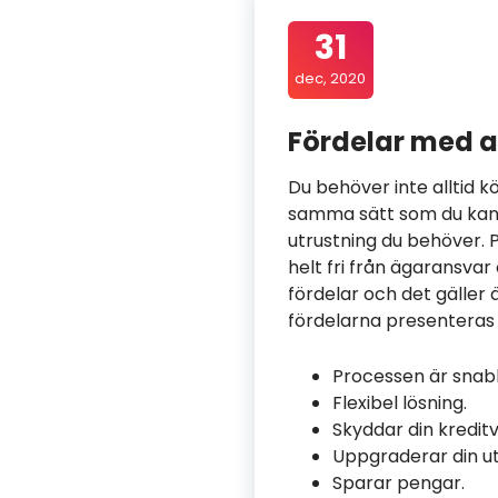
31
dec, 2020
Fördelar med a
Du behöver inte alltid kö
samma sätt som du kan p
utrustning du behöver. 
helt fri från ägaransva
fördelar och det gäller ä
fördelarna presenteras d
Processen är snab
Flexibel lösning.
Skyddar din kreditv
Uppgraderar din ut
Sparar pengar.