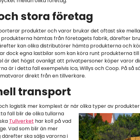
 mycket mellan olika företag.
och stora företag
orterar produkter och varor brukar det oftast ske mellan 
produkterna hämtas från företagets fabrik, därefter bruka
efter kan olika distributörer hämta produkterna och köra
har dock egna lastbilar som kan köra runt produkterna till
el är det högst ovanligt att privatpersoner köper varor d
rna är i detta fall exempelvis Ica, Willys och Coop. På så s
atvaror direkt från en tillverkare.
nell transport
ch logistik mer komplext är när olika typer av produkte
ta fall blir de olika tullarna
nska
Tullverket
har koll på vad
rige. Vad som blir än mer
därefter ska sälja varorna i