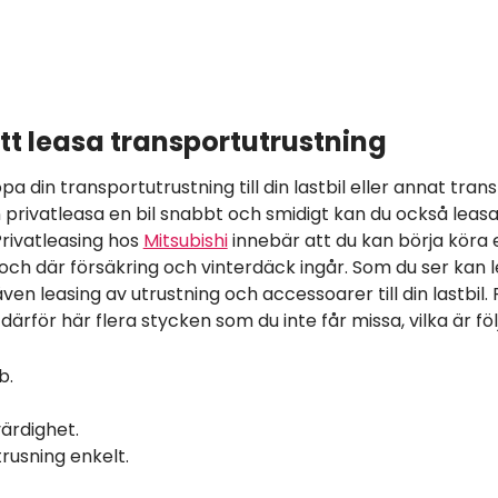
tt leasa transportutrustning
pa din transportutrustning till din lastbil eller annat tra
rivatleasa en bil snabbt och smidigt kan du också leasa
Privatleasing hos
Mitsubishi
innebär att du kan börja köra
r och där försäkring och vinterdäck ingår. Som du ser kan
ven leasing av utrustning och accessoarer till din lastbil.
ärför här flera stycken som du inte får missa, vilka är föl
b.
ärdighet.
rusning enkelt.