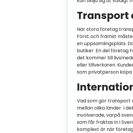
kan skilja sig åt väldigt
Transport 
När stora företag transp
Först och främst måste 
en uppsamlingsplats. Där
butiker. En del företag 
det kommer till livsmed
eller tillverkaren. Kunde
som privatperson köpa m
Internatio
Vad som gör transport o
mellan olika länder. I det
involverade, varpå sve
som får fraktas in i Sve
komplext är när företag 