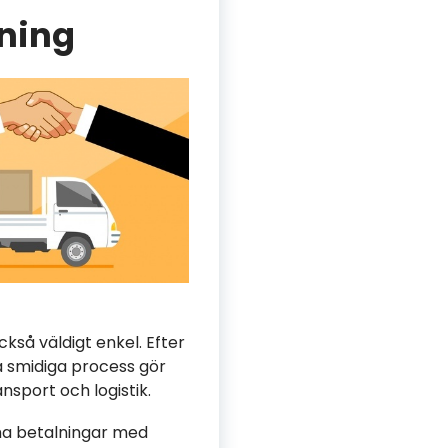
tning
ckså väldigt enkel. Efter
a smidiga process gör
nsport och logistik.
cha betalningar med