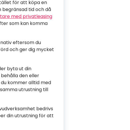
ället för att köpa en
n begränsad tid och då
tare med privatleasing
gifter som kan komma
rnativ eftersom du
orörd och ger dig mycket
ler byta ut din
 behålla den eller
så du kommer alltid med
amma utrustning till
huvudverksamhet bedrivs
er din utrustning för att