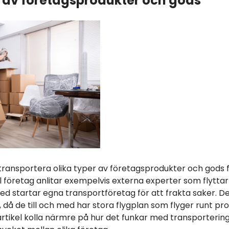
 av företagsprodukter och gods
transportera olika typer av företagsprodukter och gods fi
el företag anlitar exempelvis externa experter som flytt
 med startar egna transportföretag för att frakta saker. 
då de till och med har stora flygplan som flyger runt pro
ikel kolla närmre på hur det funkar med transportering