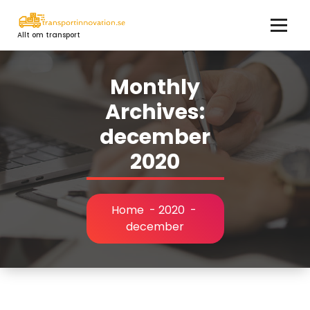
Skip
to
Allt om transport
content
Monthly
Archives:
december
2020
Home
-
2020
-
december