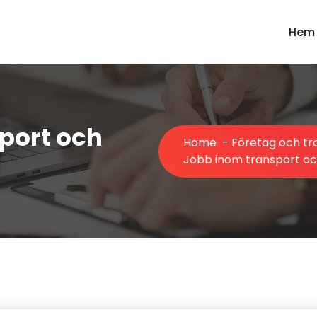
Hem
port och
Home
-
Företag och tr
Jobb inom transport och