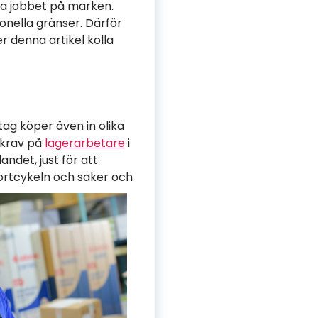
da jobbet på marken.
onella gränser. Därför
 denna artikel kolla
tag köper även in olika
t krav på
lagerarbetare
i
andet, just för att
sportcykeln och saker och