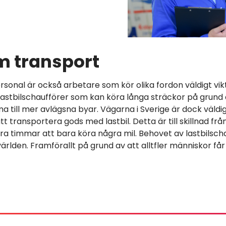
m transport
onal är också arbetare som kör olika fordon väldigt vikti
lastbilschaufförer som kan köra långa sträckor på grund 
a till mer avlägsna byar. Vägarna i Sverige är dock väldigt
tt transportera gods med lastbil. Detta är till skillnad fr
lera timmar att bara köra några mil. Behovet av lastbils
världen. Framförallt på grund av att alltfler människor får t