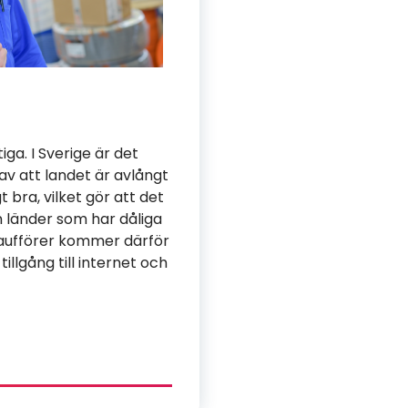
ga. I Sverige är det
av att landet är avlångt
 bra, vilket gör att det
ån länder som har dåliga
chaufförer kommer därför
illgång till internet och