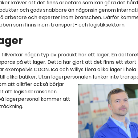
saker kräver att det finns arbetare som kan göra det hår
rodukter och gods snabbare än någonsin genom internati
 på arbetare och experter inom branschen. Därför kommer
ben som finns inom transport- och logistiksektorn.
ager
tillverkar någon typ av produkt har ett lager. En del före
sparas på ett lager. Detta har gjort att det finns ett stor
ar exempelvis CDON, Ica och Willys flera olika lager i hela l
till olika butiker. Utan lagerpersonalen funkar inte tran
om att alltfler också börjar
et att logistikbranschen
rpå lagerpersonal kommer att
träckning.