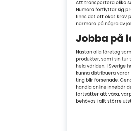
Att transportera olika 
Numera förflyttar sig p
finns det ett ökat krav
närmare på några av job
Jobba på l
Nästan alla företag som 
produkter, som i sin tur 
hela världen. I Sverige h
kunna distribuera varor 
t
ing blir försenade. Gen
handla online innebär d
fortsätter att växa, va
behövas i allt större uts