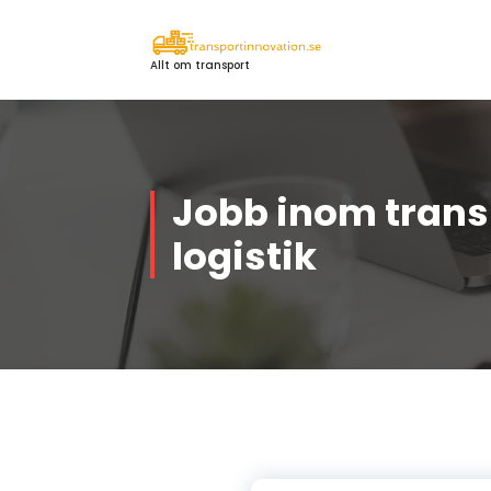
Skip
to
content
Allt om transport
Jobb inom trans
logistik